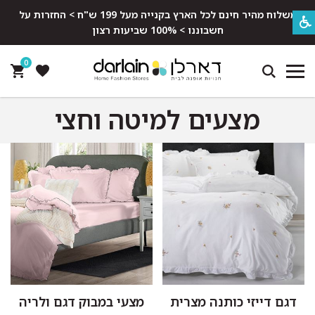
משלוח מהיר חינם לכל הארץ בקנייה מעל 199 ש"ח > החזרות על
חשבוננו > 100% שביעות רצון
0
מצעים למיטה וחצי
דגם דייזי כותנה מצרית
מצעי במבוק דגם ולריה