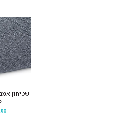
שטיחון אמבט
כ
.00