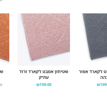
 ז'קארד אפור
שטיחון אמבט ז'קארד ורוד
שט
הה
עתיק
₪109
₪109.00
הח