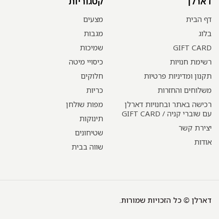
דארלן
קטגוריות
דף הבית
מצעים
בלוג
מגבות
GIFT CARD
שמיכות
רשימת חנויות
כיסויי מיטה
תקנון ומדיניות פרטיות
חלוקים
משלוחים והחזרות
כריות
רכישה באתר ובחנויות דארלן
מפות שולחן
עם שוברי קניה / GIFT CARD
תינוקות
יצירת קשר
שטיחונים
אודות
שווה בבית
דארלן © כל הזכויות שמורות.