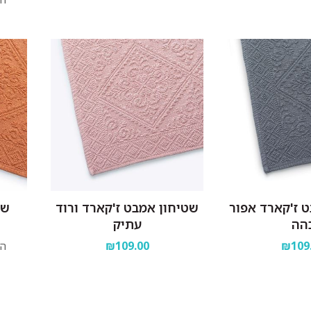
 ז'קארד אפור
שטיחון אמבט ז'קארד ורוד
שט
הה
עתיק
₪109
₪109.00
הח