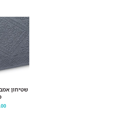
שטיחון אמבט
כ
.00