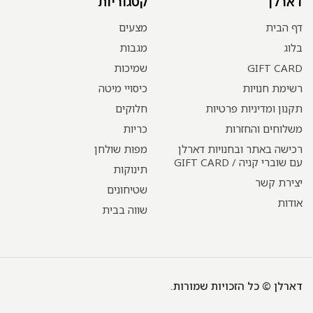
דארלן
קטגוריות
דף הבית
מצעים
בלוג
מגבות
GIFT CARD
שמיכות
רשימת חנויות
כיסויי מיטה
תקנון ומדיניות פרטיות
חלוקים
משלוחים והחזרות
כריות
רכישה באתר ובחנויות דארלן
מפות שולחן
עם שוברי קניה / GIFT CARD
תינוקות
יצירת קשר
שטיחונים
אודות
שווה בבית
דארלן © כל הזכויות שמורות.