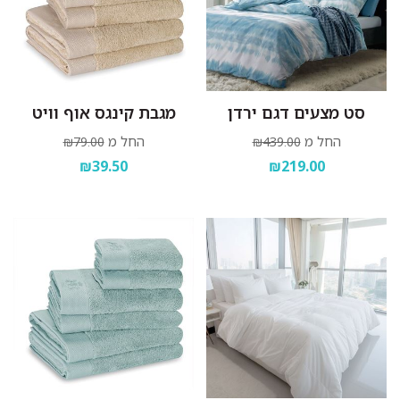
סט מצעים דגם ירדן
מגבת קינגס אוף וויט
החל מ
החל מ
₪79.00
₪439.00
₪39.50
₪219.00