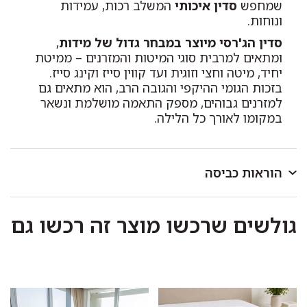
שמחפש
סדין איכותי
המשלב רכות, עמידות
ונוחות.
סדין הג'רסי מיוצר במבחר גדול של מידות
,
ומתאים למרבית סוגי המיטות והמזרנים – ממיטת
יחיד, מיטה וחצי וזוגית ועד קווין סייז וקינג סייז.
בזכות הגומי ההיקפי והגובה הרב, הוא מתאים גם
למזרנים גבוהים, מספק התאמה מושלמת ונשאר
במקומו לאורך כל הלילה.
הוראות כביסה
לכבס במכונת כביסה או ביד בטמפרטורה שאינה עולה על
גולשים שרכשו מוצר זה רכשו גם
40 מעלות.
כביסה ראשונה בנפרד.
להפריד בין צבעים בהירים וכהים.
אין להוסיף כלור או חומר מלבין אחר.
סחיטה עדינה בלבד.
לתלות מיד בגמר הכביסה במקום מוצל.