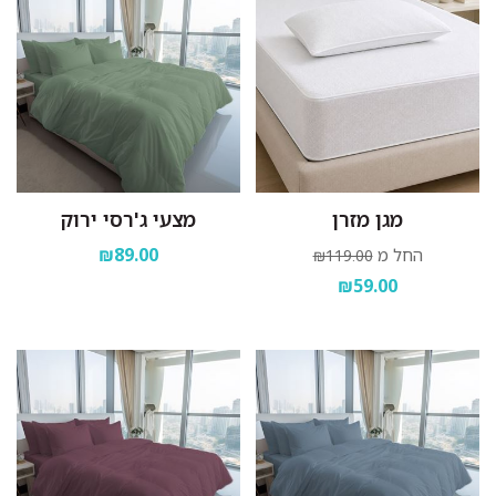
מגן מזרן
מצעי ג'רסי ירוק
₪89.00
החל מ
₪119.00
₪59.00