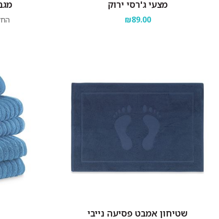
מצעי ג'רסי ירוק
מגב
₪89.00
החל
שטיחון אמבט פסיעה נייבי