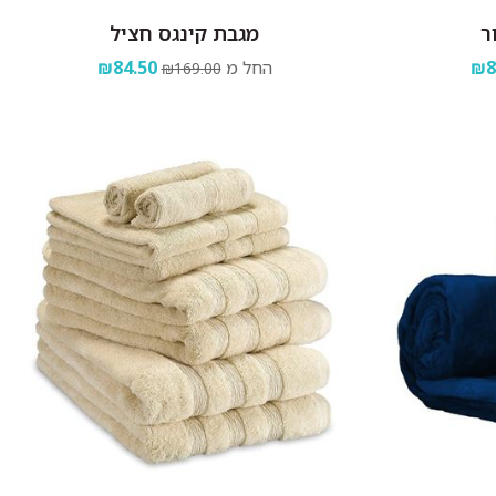
ר
מגבת קינגס חציל
₪8
החל מ
₪84.50
₪169.00