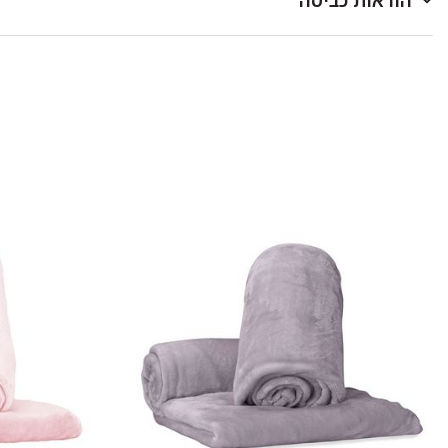
הוראות כביסה
לכבס במכונת כביסה או ביד בטמפרטורה שאינה עולה על 40 מעלות.
כביסה ראשונה בנפרד.
להפריד בין צבעים בהירים וכהים.
אין להוסיף כלור או חומר מלבין אחר.
סחיטה עדינה בלבד.
לתלות מיד בגמר הכביסה במקום מוצל.