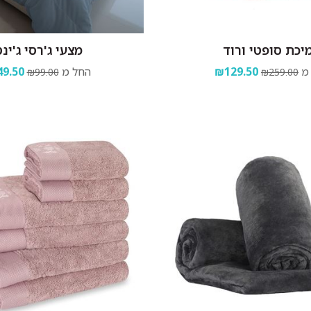
יכת סופטי ורוד
מצעי ג'רסי ג'ינ
מ
₪129.50
החל מ
9.50
₪99.00
₪259.00