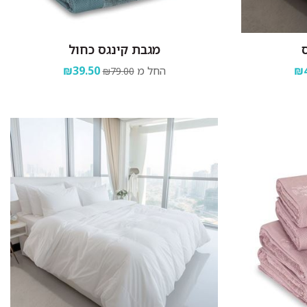
ס
מגבת קינגס כחול
₪4
החל מ
₪39.50
₪79.00