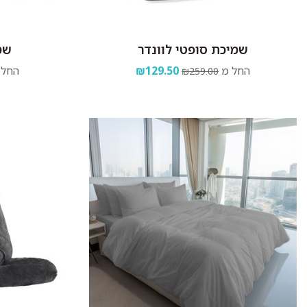
שמיכת סופטי לוונדר
שמ
החל מ
₪129.50
החל 
₪259.00