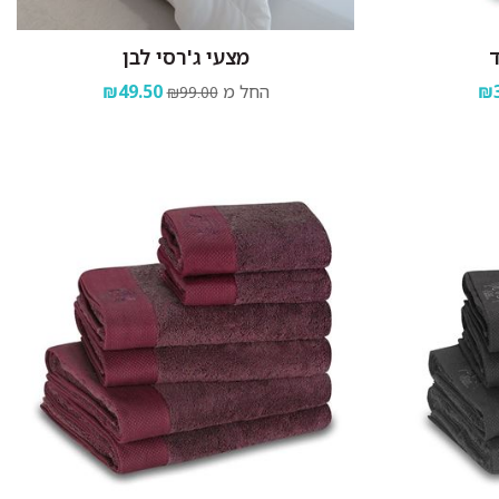
ד
מצעי ג'רסי לבן
₪3
החל מ
₪49.50
₪99.00