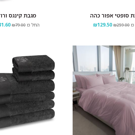
 סופטי אפור כהה
מגבת קינגס ורו
מ
₪129.50
החל מ
1.60
₪79.00
₪259.00