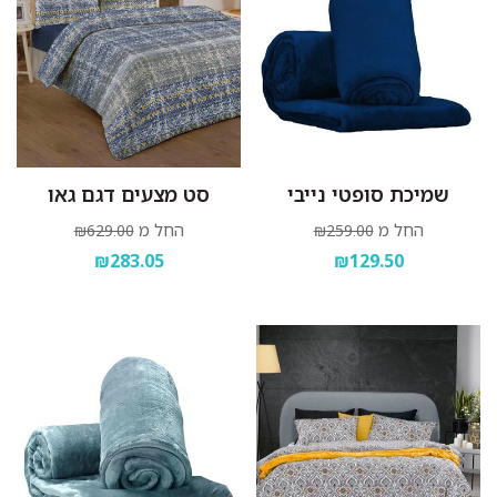
שמיכת סופטי נייבי
סט מצעים דגם גאו
החל מ
החל מ
₪629.00
₪259.00
₪283.05
₪129.50