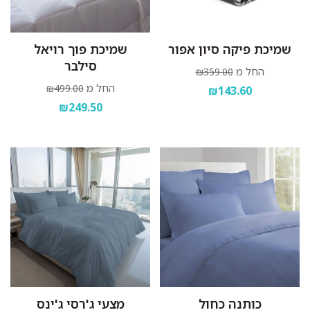
שמיכת פיקה סיון אפור
שמיכת פוך רויאל
סילבר
החל מ
₪359.00
החל מ
₪499.00
₪143.60
₪249.50
כותנה כחול
מצעי ג'רסי ג'ינס