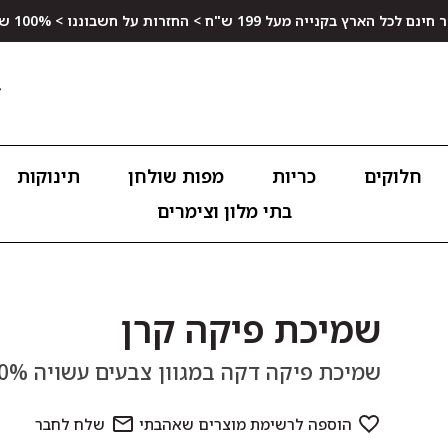
ץ בקנייה מעל 199 ש"ח > החזרות על חשבוננו > 100% שביעות רצון
חלוקים
כריות
מפות שולחן
תינוקות
בתי מלון וצימרים
שמיכת פיקה קרן
שמיכת פיקה דקה במגוון צבעים עשויה 100% כותנה רכה, נעימה ומלטפת המתאימה לקיץ.