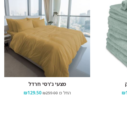
מצעי ג'רסי חרדל
₪1
החל מ
₪129.50
₪259.00