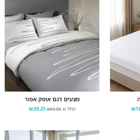
ה
מצעים דגם אופק אפור
₪18
החל מ
₪29.25
₪65.00