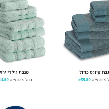
בת קינגס כחול
מגבת גולדי ירוק
 מ
₪39.50
החל מ
4.50
₪29.00
₪79.00