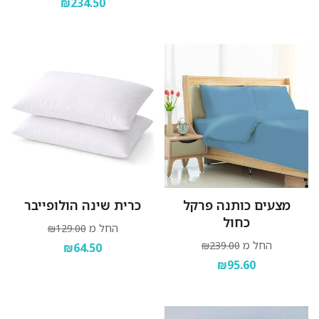
₪234.50
מצעים כותנה פרקל
כרית שינה הולופייבר
כחול
החל מ
₪129.00
החל מ
₪239.00
₪64.50
₪95.60