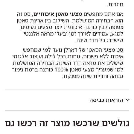
סט כפול
כולל 2 ציפיות אימרה לכרית בגודל 50/70 ס"מ,
חוזרות.
סדין למזרן בגודל 160/200/35 ס"מ ו 2 ציפות לשמיכת
אם אתם מחפשים
מצעי סאטן איכותיים
, סט זה
יחיד בגודל 150/200 ס"מ.
הוא הבחירה המושלמת. השילוב בין אריגת סאטן
צפופה לבין כותנה איכותית יוצר מצעים נעימים
סט למיטה מתכוננת
כולל 2 ציפיות אימרה לכרית בגודל
למגע, עמידים לאורך זמן ובעלי מראה אלגנטי
50/70 ס"מ, 2 סדינים למזרן בגודל 90/200/35 ס"מ וציפה
שישדרג כל חדר שינה.
לשמיכה זוגית בגודל 200/220 ס"מ.
סט מצעי הסאטן של דארלן נועד למי שמחפש
סט למיטה 200/200
כולל 2 ציפיות אימרה לכרית בגודל
איכות ללא פשרות, נוחות בכל לילה ועיצוב אלגנטי
50/70 ס"מ, סדין למזרן בגודל 200/200/35 ס"מ וציפה
שישלים את מראה חדר השינה. הבחירה המושלמת
לשמיכה זוגית בגודל 200/220 ס"מ.
למי שמעריך מצעי סאטן 100% כותנה ברמת גימור
גבוהה וחוויית שינה מפנקת.
הוראות כביסה
לכבס במכונת כביסה או ביד בטמפרטורה שאינה עולה על
גולשים שרכשו מוצר זה רכשו גם
40 מעלות.
כביסה ראשונה בנפרד.
להפריד בין צבעים בהירים וכהים.