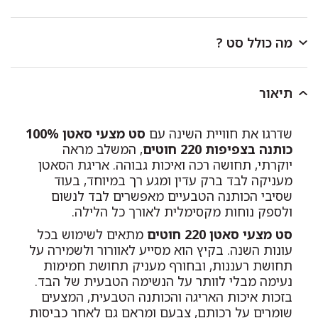
מה כולל סט ?
סט למיטת יחיד
כולל ציפית אימרה לכרית בגודל 50/70
ס"מ, סדין למזרן בגודל 90/200/35 ס"מ וציפה לשמיכת
תיאור
יחיד בגודל 150/200 ס"מ.
שדרגו את חוויית השינה עם
סט מצעי סאטן 100%
סט למיטה וחצי
כולל ציפית אימרה לכרית בגודל 50/70
כותנה בצפיפות 220 חוטים
, המשלב מראה
ס"מ, סדין למזרן בגודל 120/200/35 ס"מ וציפה לשמיכת
יוקרתי, תחושה רכה ואיכות גבוהה. אריגת הסאטן
יחיד בגודל 150/200 ס"מ.
מעניקה לבד ברק עדין ומגע רך במיוחד, בעוד
שסיבי הכותנה הטבעיים מאפשרים לבד לנשום
סט למיטה זוגית
כולל 2 ציפיות אימרה לכרית בגודל
ולספק נוחות מקסימלית לאורך כל הלילה.
50/70 ס"מ, סדין למזרן בגודל 160/200/35 ס"מ וציפה
לשמיכה זוגית בגודל 200/220 ס"מ.
סט מצעי סאטן 220 חוטים
מתאים לשימוש בכל
עונות השנה. בקיץ הוא מסייע לאוורור ולשמירה על
סט למיטה זוגית רחבה
כולל 2 ציפיות אימרה לכרית בגודל
תחושת רעננות, ובחורף מעניק תחושת חמימות
50/70 ס"מ, סדין למזרן בגודל 180/200/35 ס"מ וציפה
נעימה מבלי לוותר על הנשימה הטבעית של הבד.
לשמיכה זוגית בגודל 200/220 ס"מ.
בזכות איכות האריגה והכותנה הטבעית, המצעים
שומרים על רכותם, צבעם ומראם גם לאחר כביסות