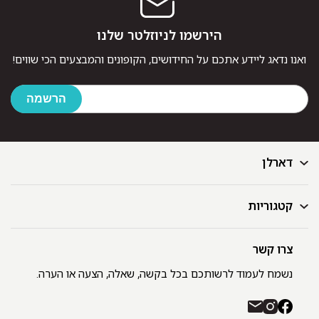
הירשמו לניוזלטר שלנו
ואנו נדאג ליידע אתכם על החידושים, הקופונים והמבצעים הכי שווים!
דארלן
קטגוריות
דף הבית
בלוג
GIFT CARD
צרו קשר
מצעים
רשימת חנויות
מגבות
נשמח לעמוד לרשותכם בכל בקשה, שאלה, הצעה או הערה.
תקנון ומדיניות פרטיות
שמיכות
משלוחים והחזרות
כיסויי מיטה