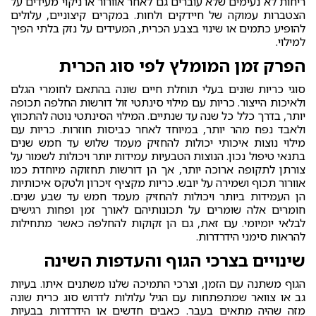
ריחות לא נעימים שלא עוברים גם לאחר אוורור או ניקוי מעידים על
הצטברות עמוקה של חיידקים ולחות. במקרים קיצוניים, עלולים
להופיע כתמים או שינוי בצבע הכרית, המעידים על נזק בלתי הפיך
למילוי.
הפרק זמן המומלץ לפי סוג הכרית
סוגי כריות שונים בעלי תוחלת חיים שונה בהתאם לחומרי הגלם
ולאיכות הייצור. כריות עם מילוי סינתטי זול דורשות החלפה תכופה
יותר, בדרך כלל כל שנה עד שנתיים. המילוי הסינתטי נוטה להתכווץ
ולאבד נפח מהר יותר, במיוחד לאחר כביסות חוזרות. כריות עם
מילוי נוצות איכותי יכולות להחזיק מעמד שלוש עד חמש שנים
בתנאי טיפול נכון. הנוצות הטבעיות עמידות יותר ויכולות לשמור על
צורתן לתקופה ארוכה יותר, אך הן דורשות תחזוקה מיוחדת כמו
אוורור תכוף ושמירה על יובש. כריות מקציף זיכרון ולטקס איכותיות
הן העמידות ביותר ויכולות להחזיק מעמד חמש עד שבע שנים.
חומרים אלה שומרים על תכונותיהם לאורך זמן ופחות רגישים
לבלאי יומיומי. עם זאת, גם הן זקוקות להחלפה כאשר מתחילות
להראות סימני הידרדרות.
שינויים בצרכי הגוף והעדפות השינה
הגוף משתנה עם הזמן, וצרכי התמיכה שלנו משתנים איתו. בעיות
גב או צוואר שמתפתחות עם הגיל עלולות לדרוש סוג כרית שונה
מזה שהיה מתאים בעבר. כאבים חדשים או הידרדרות בבעיות