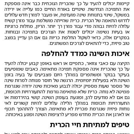
קיימות יכולים להעיד על כך שהכרית הנוכחית כבר אינה מספקת
את התמיכה הנדרשת. שינויים באורח החיים כמו עלייה או ירידה
במשקל, שינוי בתנוחת שינה מועדפת, או מעבר למזרן חדש עלולים
לדרוש התאמה של הכרית. כרית שהייתה מושלמת עבור מזרן קשיח
עלולה להיות גבוהה מדי עבור מזרן רך יותר. הריון, מחלות כרוניות
או בעיות נשימה יכולים לשנות את הצרכים בתמיכה ובנוחות.
במקרים אלה, כדאי לשקול החלפת כריות גם אם הן עדיין במצב
טוב פיזית, כדי להתאים לצרכים המשתנים.
איכות השינה כמדד להחלפה
הקיצה עם כאבי צוואר, כתפיים או ראש באופן קבוע יכולה להעיד
על כך שהכרית אינה מספקת תמיכה מתאימה. כאבים שמופיעים
בעיקר בבוקר ומשתפרים במהלך היום מצביעים על בעיה בזמן
השינה ולא בפעילות יומיומית. הרגשה של חוסר מנוחה למרות שינה
של מספר שעות מספיק יכולה לנבוע מאיכות שינה ירודה שנגרמת
ממיטה לא נוחה. כרית שלא מתאימה גורמת להתעוררויות תכופות,
גם אם לא מודעים להן, ופוגעת בעומק השינה. קושי בהירדמות או
התעוררויות תכופות במהלך הלילה עלולים להיות קשורים לאי
נוחות פיזית שנגרמת מכרית לא מתאימה. הצורך להתהפך תכוף
או לארגן את הכרית מחדש מפריע לרציפות השינה ופוגע באיכותה.
טיפים למתיחת חיי הכרית