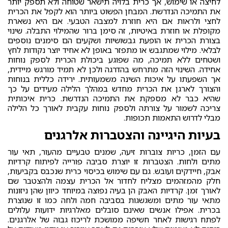
לחיצה או שימוש, אך כרית בלויה תישאר שטוחה ולא תספק יותר
את התמיכה הנדרשת. המבחן הפשוט ביותר הוא לקפל את הכרית
לחצי ולראות אם היא חוזרת למצבה הטבעי. אם היא נשארת
מקופלת או חוזרת באיטיות, זה סימן ברור שהמילוי התבלה. שינוי
בצורת הכרית או הופעת גבשושיות ושקעים הם סימנים נוספים
לבלאי. מילוי שמתגבש או מתפזר באופן לא אחיד יוצר נקודות לחץ
ושטחים ללא תמיכה, מה שפוגע ביכולת הכרית לספק נוחות
אחידה. השינוי הזה מתרחש בהדרגה ולכן לא תמיד מורגש מיידית,
אך השפעתו על איכות השינה משמעותית. ירידה כללית בנוחות
והצורך לארגן את הכרית מחדש במהלך הלילה מעידים על כך
שהיא כבר לא מספקת את התמיכה הנדרשת. כרית איכותית
צריכה לשמור על צורתה ולספק נוחות עקבית לאורך כל הלילה
מבלי לדרוש התאמות תכופות.
בעיות היגיינה והצטברות אלרגנים
עם הזמן, כריות צוברות זיעה, שמנים טבעיים מהעור, תאי עור
מתים ולחות. הצטברות זו יוצרת סביבה פורייה לפיתוח קרדיות
אבק, חיידקים ועובש. גם עם שימוש בכיסוי כרית שנכבס בקביעות,
חלק מהמזהמים מצליח לחדור אל הכרית עצמה ולהצטבר שם
לאורך זמן. קרדיות האבק הן בעיה נפוצה במיוחד כיוון שהן ניזונות
מתאי עור מתים ומשגשגות בסביבה חמה ולחה כמו זו שנוצרת
בכרית. אפילו אנשים שאינם סובלים מאלרגיות ידועות עלולים
לפתח רגישות לאחר חשיפה ממושכת לריכוז גבוה של אלרגנים.