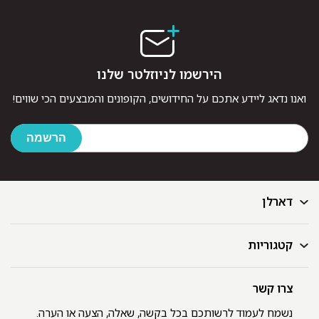
הירשמו לניוזלטר שלנו
ואנו נדאג ליידע אתכם על החידושים, הקופונים והמבצעים הכי שווים!
דארלן
קטגוריות
דף הבית
בלוג
GIFT CARD
צרו קשר
מצעים
רשימת חנויות
מגבות
נשמח לעמוד לרשותכם בכל בקשה, שאלה, הצעה או הערה.