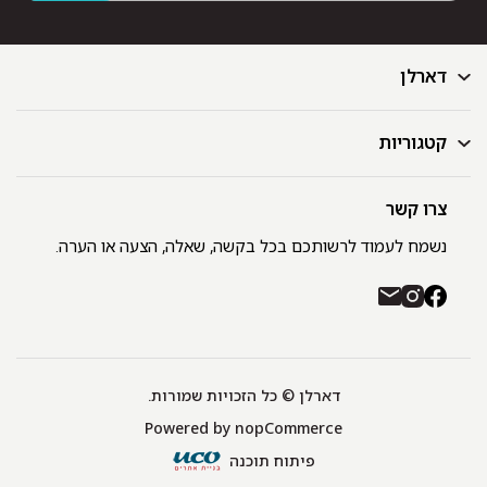
דארלן
קטגוריות
דף הבית
בלוג
GIFT CARD
צרו קשר
מצעים
רשימת חנויות
מגבות
נשמח לעמוד לרשותכם בכל בקשה, שאלה, הצעה או הערה.
תקנון ומדיניות פרטיות
שמיכות
משלוחים והחזרות
כיסויי מיטה
רכישה באתר ובחנויות דארלן עם שוברי קניה / GIFT CARD
חלוקים
יצירת קשר
כריות
אודות
דארלן © כל הזכויות שמורות.
מפות שולחן
Powered by
nopCommerce
תינוקות
שטיחונים
פיתוח תוכנה