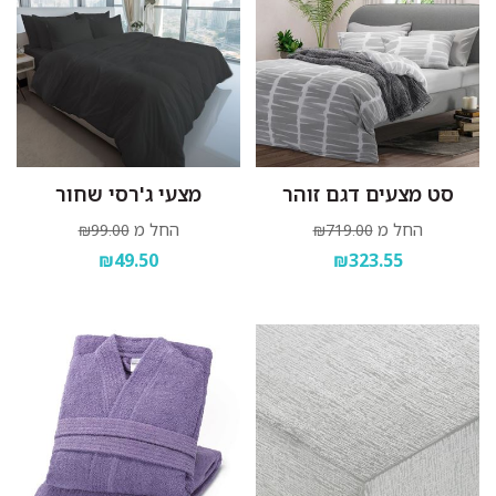
סט מצעים דגם זוהר
מצעי ג'רסי שחור
החל מ
החל מ
₪99.00
₪719.00
₪49.50
₪323.55