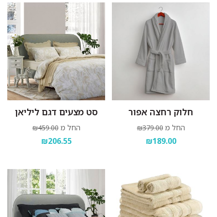
חלוק רחצה אפור
סט מצעים דגם ליליאן
החל מ
החל מ
₪459.00
₪379.00
₪206.55
₪189.00