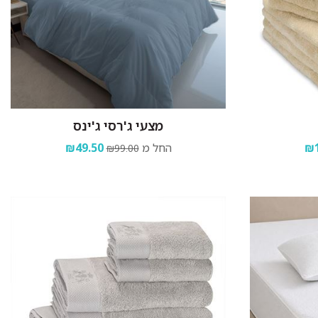
מצעי ג'רסי ג'ינס
₪1
החל מ
₪49.50
₪99.00