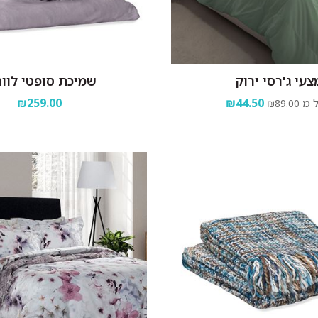
צעי ג'רסי ירוק
שמיכת סופטי לוונ
 מ
₪44.50
₪259.00
₪89.00