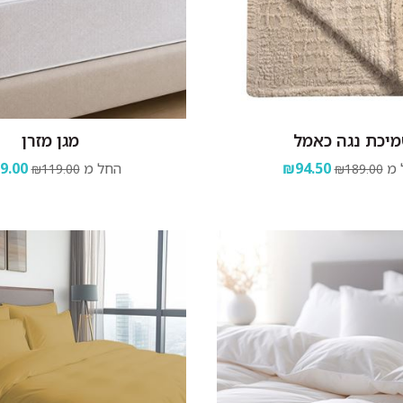
יכת נגה כאמל
מגן מזרן
 מ
₪94.50
החל מ
9.00
₪119.00
₪189.00