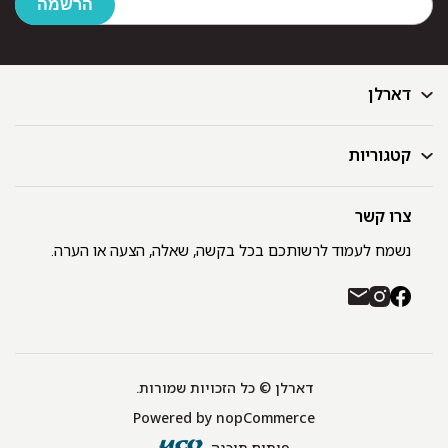
דארלן
קטגוריות
דף הבית
בלוג
GIFT CARD
צרו קשר
מצעים
רשימת חנויות
מגבות
נשמח לעמוד לרשותכם בכל בקשה, שאלה, הצעה או הערה.
תקנון ומדיניות פרטיות
שמיכות
משלוחים והחזרות
כיסויי מיטה
רכישה באתר ובחנויות דארלן עם שוברי קניה / GIFT CARD
חלוקים
יצירת קשר
כריות
אודות
דארלן © כל הזכויות שמורות.
מפות שולחן
Powered by
nopCommerce
תינוקות
שטיחונים
פיתוח תוכנה