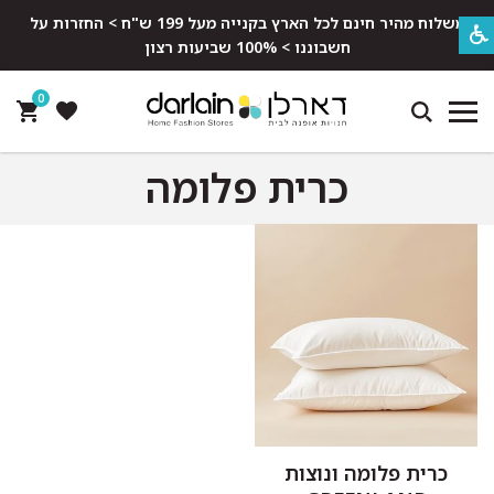
משלוח מהיר חינם לכל הארץ בקנייה מעל 199 ש"ח > החזרות על
חשבוננו > 100% שביעות רצון
0
כרית פלומה
כרית פלומה ונוצות