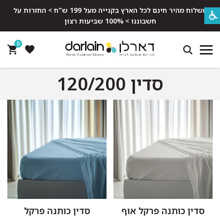
משלוח מהיר חינם לכל הארץ בקנייה מעל 199 ש"ח > החזרות על
חשבוננו > 100% שביעות רצון
0
סדין 120/200
סדין כותנה פרקל אוף
סדין כותנה פרקל