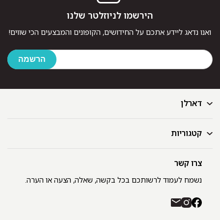
הירשמו לניוזלטר שלנו
ואנו נדאג ליידע אתכם על החידושים, הקופונים והמבצעים הכי שווים!
דארלן
קטגוריות
דף הבית
בלוג
GIFT CARD
צרו קשר
מצעים
רשימת חנויות
מגבות
נשמח לעמוד לרשותכם בכל בקשה, שאלה, הצעה או הערה.
תקנון ומדיניות פרטיות
שמיכות
משלוחים והחזרות
כיסויי מיטה
רכישה באתר ובחנויות דארלן עם שוברי קניה / GIFT CARD
חלוקים