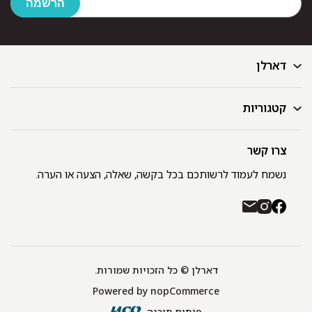
דארלן
קטגוריות
דף הבית
בלוג
GIFT CARD
צרו קשר
מצעים
רשימת חנויות
מגבות
נשמח לעמוד לרשותכם בכל בקשה, שאלה, הצעה או הערה.
תקנון ומדיניות פרטיות
שמיכות
משלוחים והחזרות
כיסויי מיטה
רכישה באתר ובחנויות דארלן עם שוברי קניה / GIFT CARD
חלוקים
יצירת קשר
כריות
אודות
דארלן © כל הזכויות שמורות.
מפות שולחן
Powered by
nopCommerce
תינוקות
שטיחונים
פיתוח תוכנה