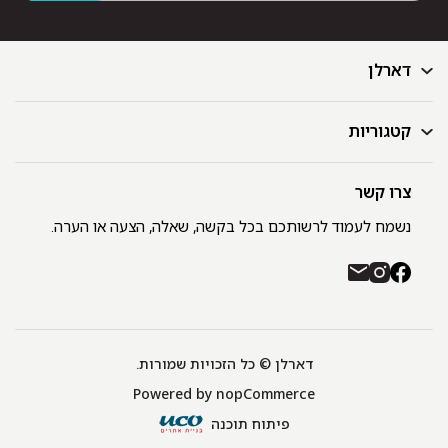
דארלן
קטגוריות
דף הבית
בלוג
GIFT CARD
צרו קשר
מצעים
רשימת חנויות
מגבות
נשמח לעמוד לרשותכם בכל בקשה, שאלה, הצעה או הערה.
תקנון ומדיניות פרטיות
שמיכות
משלוחים והחזרות
כיסויי מיטה
רכישה באתר ובחנויות דארלן עם שוברי קניה / GIFT CARD
חלוקים
יצירת קשר
כריות
אודות
דארלן © כל הזכויות שמורות.
מפות שולחן
Powered by
nopCommerce
תינוקות
שטיחונים
פיתוח תוכנה