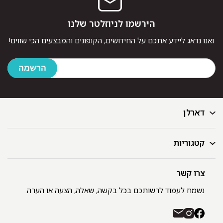
הירשמו לניוזלטר שלנו
ואנו נדאג ליידע אתכם על החידושים, הקופונים והמבצעים הכי שווים!
דארלן
קטגוריות
דף הבית
בלוג
GIFT CARD
צרו קשר
מצעים
רשימת חנויות
מגבות
נשמח לעמוד לרשותכם בכל בקשה, שאלה, הצעה או הערה.
תקנון ומדיניות פרטיות
שמיכות
משלוחים והחזרות
כיסויי מיטה