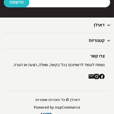
דארלן
קטגוריות
דף הבית
בלוג
GIFT CARD
צרו קשר
מצעים
רשימת חנויות
מגבות
נשמח לעמוד לרשותכם בכל בקשה, שאלה, הצעה או הערה.
תקנון ומדיניות פרטיות
שמיכות
משלוחים והחזרות
כיסויי מיטה
רכישה באתר ובחנויות דארלן עם שוברי קניה / GIFT CARD
חלוקים
יצירת קשר
כריות
אודות
דארלן © כל הזכויות שמורות.
מפות שולחן
Powered by
nopCommerce
תינוקות