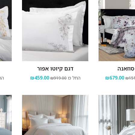
סוזאנה
דגם קיוטו אפור
₪679.00
החל מ
₪459.00
הח
₪919.00
₪151