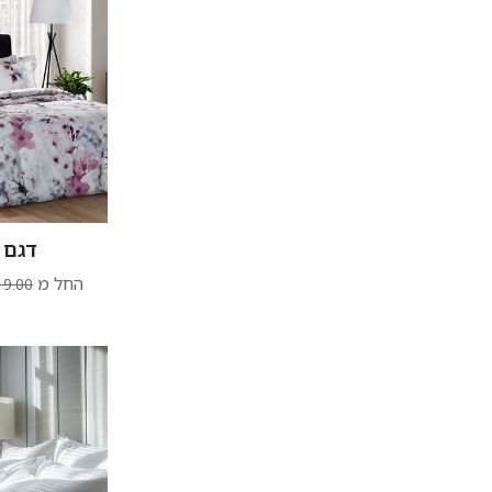
דגם 
החל מ
9.00