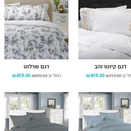
דגם קיוטו זהב
דגם שרלוט
ל מ
₪459.00
החל מ
₪459.00
₪899.00
₪919.00