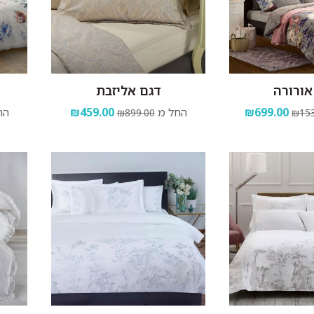
אורורה
דגם אליזבת
₪699.00
החל מ
₪459.00
הח
₪899.00
₪153