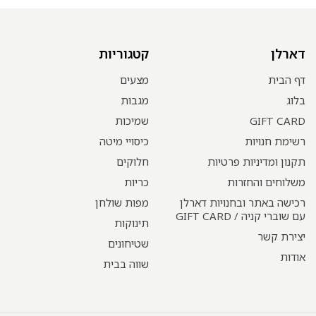
דארלן
קטגוריות
דף הבית
מצעים
בלוג
מגבות
GIFT CARD
שמיכות
רשימת חנויות
כיסויי מיטה
תקנון ומדיניות פרטיות
חלוקים
משלוחים והחזרות
כריות
רכישה באתר ובחנויות דארלן
מפות שולחן
עם שוברי קניה / GIFT CARD
תינוקות
יצירת קשר
שטיחונים
אודות
שווה בבית