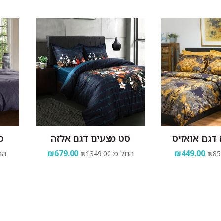
דגם אואזיס
סט מצעים דגם אלזה
ס
₪449.00
החל מ
₪679.00
הח
₪1349.00
₪85