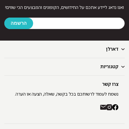
ואנו נדאג ליידע אתכם על החידושים, הקופונים והמבצעים הכי שווים!
דארלן
קטגוריות
דף הבית
בלוג
GIFT CARD
צרו קשר
מצעים
רשימת חנויות
מגבות
נשמח לעמוד לרשותכם בכל בקשה, שאלה, הצעה או הערה.
תקנון ומדיניות פרטיות
שמיכות
משלוחים והחזרות
כיסויי מיטה
רכישה באתר ובחנויות דארלן עם שוברי קניה / GIFT CARD
חלוקים
יצירת קשר
כריות