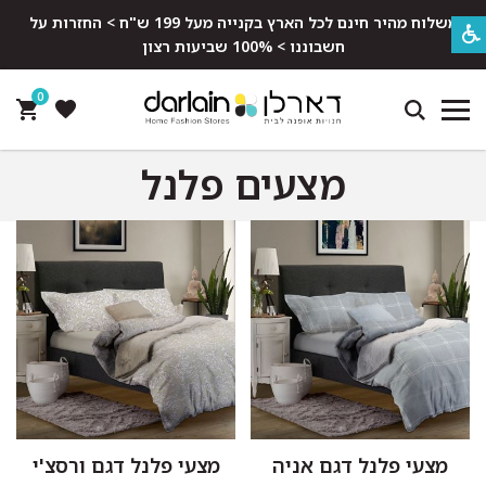
משלוח מהיר חינם לכל הארץ בקנייה מעל 199 ש"ח > החזרות על
חשבוננו > 100% שביעות רצון
0
מצעים פלנל
מצעי פלנל דגם אניה
מצעי פלנל דגם ורסצ'י