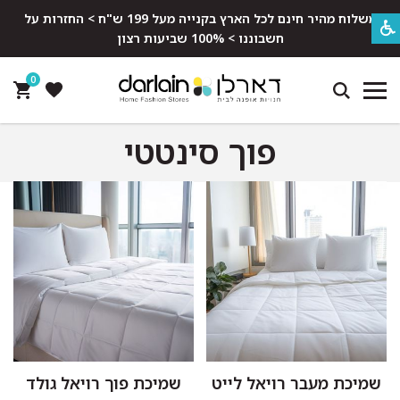
משלוח מהיר חינם לכל הארץ בקנייה מעל 199 ש"ח > החזרות על
חשבוננו > 100% שביעות רצון
0
פוך סינטטי
שמיכת מעבר רויאל לייט
שמיכת פוך רויאל גולד