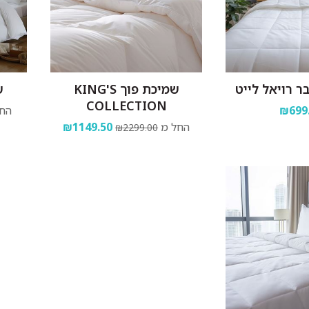
 רויאל לייט
שמיכת פוך KING'S
ש
COLLECTION
₪699
החל
החל מ
₪1149.50
₪2299.00