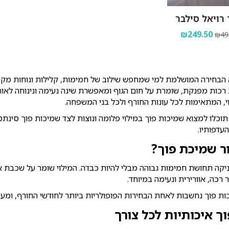
רויאל סילבר
₪249.50
₪49
הבחירה המושלמת למי שמחפש שילוב של חמימות, קלילות ונוחות מקסימ
כות מפנקת, שומרת על חום הגוף ומאפשרת שינה נעימה ונינוחה לאורך
וי, המתאימות לכל עונות החורף ולכל בני המשפחה.
תוכלו למצוא שמיכות פוך במילוי פלומה ונוצות לצד שמיכות פוך סינת
העדפותיו.
ר שמיכת פוך?
קה תחושת חמימות גבוהה מבלי להיות כבדה. המילוי שומר על שכבת א
רכה, אוורירית ונעימה במיוחד.
ות פוך נחשבות לאחת הבחירות הפופולריות ביותר לחודשי החורף, ומעני
ך איכותיות לכל צורך