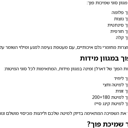
וון סוגי שמיכות פוך:
ך פלומה
 נוצות
ך סינתטית
ך חורפית
ך קלה
צרות מחומרי גלם איכותיים, עם מעטפת נעימה למגע ומילוי השומר על נ
ך במגוון מידות
ת הפוך של דארלן זמינה במגוון מידות, המתאימות לכל סוגי המיטות:
 ליחיד
 למיטה וחצי
 זוגית
יטת 180×200
 למיטת קינג סייז
 את השמיכה המתאימה בדיוק למיטה שלכם וליהנות מכיסוי מושלם ונוח
 שמיכת פוך?