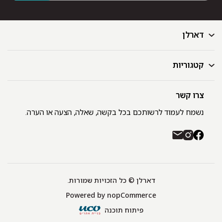
דארלן
קטגוריות
דף הבית
בלוג
GIFT CARD
צרו קשר
מצעים
רשימת חנויות
מגבות
נשמח לעמוד לרשותכם בכל בקשה, שאלה, הצעה או הערה.
תקנון ומדיניות פרטיות
שמיכות
משלוחים והחזרות
כיסויי מיטה
רכישה באתר ובחנויות דארלן עם שוברי קניה / GIFT CARD
חלוקים
יצירת קשר
כריות
אודות
דארלן © כל הזכויות שמורות.
מפות שולחן
Powered by
nopCommerce
תינוקות
שטיחונים
פיתוח תוכנה