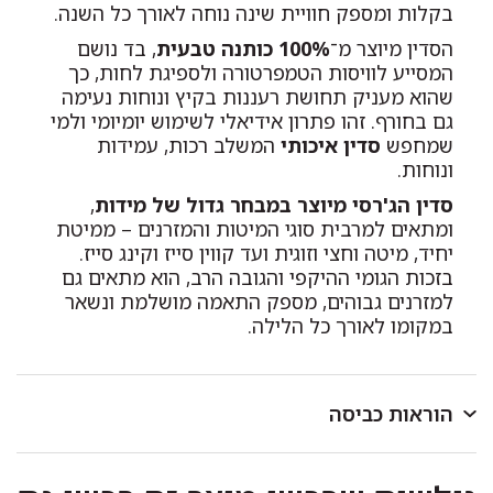
בקלות ומספק חוויית שינה נוחה לאורך כל השנה.
הסדין מיוצר מ־
100% כותנה טבעית
, בד נושם
המסייע לוויסות הטמפרטורה ולספיגת לחות, כך
שהוא מעניק תחושת רעננות בקיץ ונוחות נעימה
גם בחורף. זהו פתרון אידיאלי לשימוש יומיומי ולמי
שמחפש
סדין איכותי
המשלב רכות, עמידות
ונוחות.
סדין הג'רסי מיוצר במבחר גדול של מידות
,
ומתאים למרבית סוגי המיטות והמזרנים – ממיטת
יחיד, מיטה וחצי וזוגית ועד קווין סייז וקינג סייז.
בזכות הגומי ההיקפי והגובה הרב, הוא מתאים גם
למזרנים גבוהים, מספק התאמה מושלמת ונשאר
במקומו לאורך כל הלילה.
הוראות כביסה
לכבס במכונת כביסה או ביד בטמפרטורה שאינה עולה על
40 מעלות.