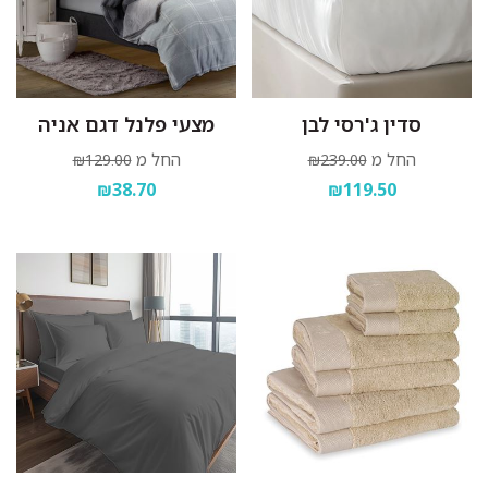
סדין ג'רסי לבן
מצעי פלנל דגם אניה
החל מ
החל מ
₪129.00
₪239.00
₪38.70
₪119.50