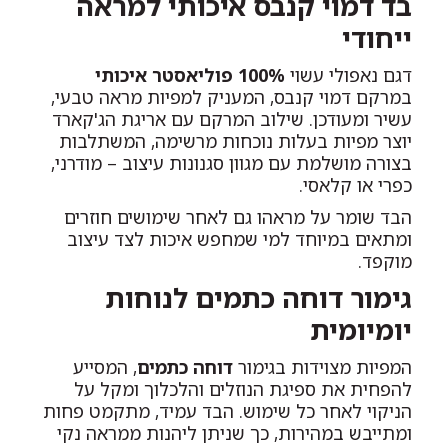
בד דמוי קנבס איכותי למראה
ייחודי
דגם נאפולי עשוי
100% פוליאסטר איכותי
במרקם דמוי קנבס, המעניק למפיות מראה טבעי,
עשיר ומעודכן. שילוב המרקם עם אריגת הג'קארד
יוצר מפיות בעלות נוכחות מרשימה, המשתלבות
בצורה מושלמת עם מגוון סגנונות עיצוב – מודרני,
כפרי או קלאסי.
הבד שומר על מראהו גם לאחר שימושים חוזרים
ומתאים במיוחד למי שמחפש איכות לצד עיצוב
מוקפד.
גימור דוחה כתמים לנוחות
יומיומית
המפיות מצוידות בגימור
דוחה כתמים
, המסייע
להפחית את ספיגת הנוזלים והלכלוך ומקל על
הניקוי לאחר כל שימוש. הבד עמיד, מתקמט פחות
ומתייבש במהירות, כך שניתן ליהנות ממראה נקי